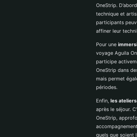
OneStrip. D’abord
technique et arti
participants peuve
affiner leur techn
Pour une
immersi
voyage Aguila One
participe activem
OneStrip dans de
mais permet égale
périodes.
Enfin,
les ateliers
après le séjour. 
OneStrip, approfon
accompagnement pe
quels que soient 