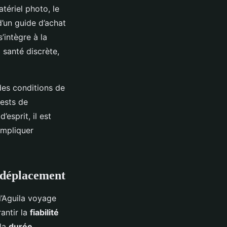
atériel photo, le
d’un guide d’achat
intègre à la
 santé discrète,
des conditions de
tests de
esprit, il est
impliquer
n déplacement
l’Aguila voyage
antir la
fiabilité
 la
durée