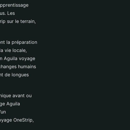
apprentissage
us. Les
p sur le terrain,
ent la préparation
a vie locale,
on Aguila voyage
échanges humains
nt de longues
hnique avant ou
age Aguila
’un
voyage OneStrip,