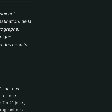
mbinant
stination, de la
otographe,
unique
n des circuits
és par des
rirez que
e 7 à 21 jours,
urageant des