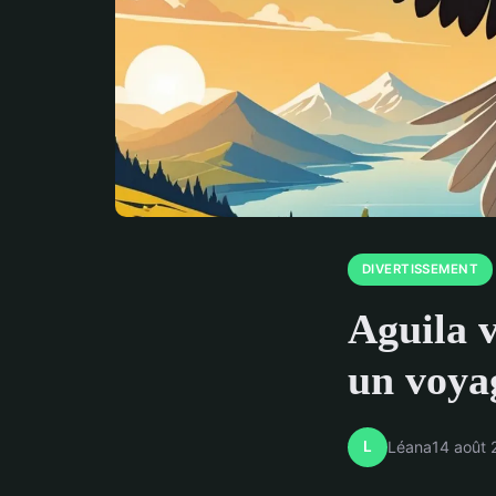
DIVERTISSEMENT
Aguila v
un voya
L
Léana
14 août