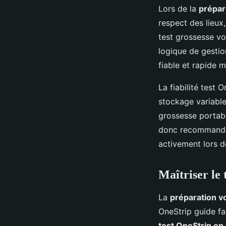
Lors de la
prépar
respect des lieux
test grossesse vo
logique de gestio
fiable et rapide
La fiabilité test
stockage variable
grossesse portable
donc recommandé d
activement lors de
Maîtriser le
La
préparation v
OneStrip guide fa
test OneStrip en