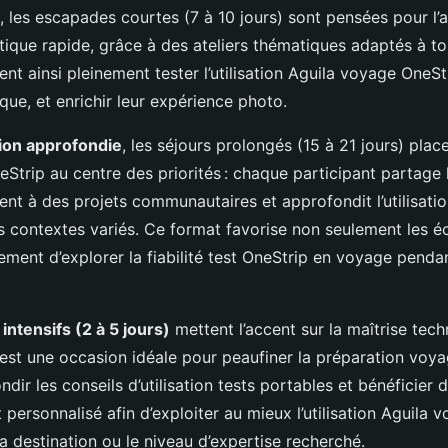
, les escapades courtes (7 à 10 jours) sont pensées pour l’
stique rapide, grâce à des ateliers thématiques adaptés à to
nt ainsi pleinement tester l’utilisation Aguila voyage OneStri
ique, et enrichir leur expérience photo.
on approfondie
, les séjours prolongés (15 à 21 jours) plac
Strip au centre des priorités : chaque participant partage l
ent à des projets communautaires et approfondit l’utilisati
s contextes variés. Ce format favorise non seulement les 
ment d’explorer la fiabilité test OneStrip en voyage penda
 intensifs (2 à 5 jours)
mettent l’accent sur la maîtrise tec
C’est une occasion idéale pour peaufiner la préparation voy
dir les conseils d’utilisation tests portables et bénéficier d
rsonnalisé afin d’exploiter au mieux l’utilisation Aguila 
la destination ou le niveau d’expertise recherché.