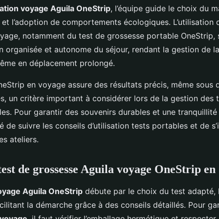
ation voyage Aguila OneStrip
, l’équipe guide le choix du m
, et l’adoption de comportements écologiques. L’utilisation 
yage, notamment du test de grossesse portable OneStrip, s’
n organisée et autonome du séjour, rendant la gestion de la
 même en déplacement prolongé.
 OneStrip en voyage assure des résultats précis, même sous 
s, un critère important à considérer lors de la gestion des 
s. Pour garantir des souvenirs durables et une tranquillité d’
e suivre les conseils d’utilisation tests portables et de s’
s ateliers.
 test de grossesse Aguila voyage OneStrip e
oyage Aguila OneStrip
débute par le choix du test adapté, 
cilitant la démarche grâce à des conseils détaillés. Pour gar
 voyage
, il faut vérifier l’emballage hermétique et respecter