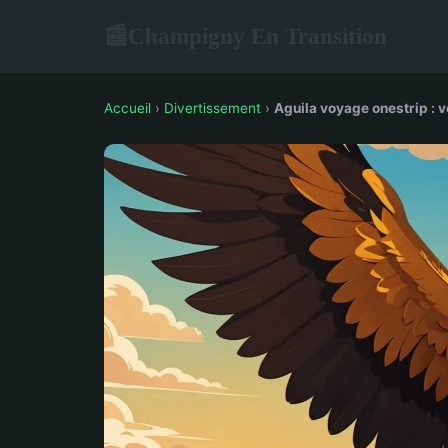
Champigny En Transition
📰
Accueil
›
Divertissement
›
Aguila voyage onestrip : 