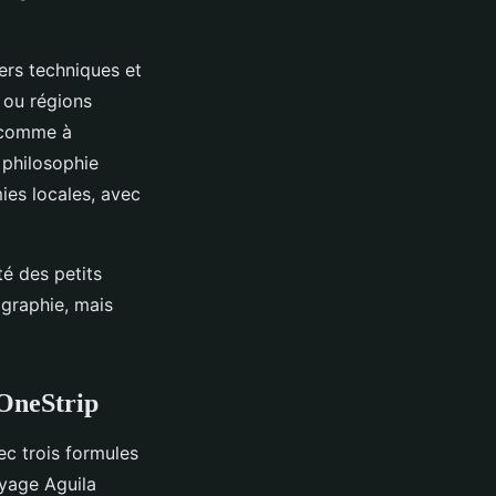
ers techniques et
 ou régions
e comme à
 philosophie
ies locales, avec
té des petits
graphie, mais
 OneStrip
c trois formules
oyage Aguila