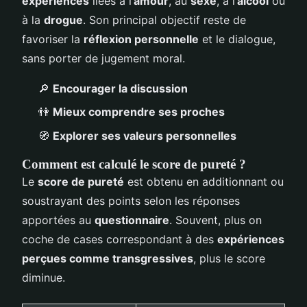
expériences
liées à l’
amour
, au
sexe
, à l’
alcool
ou
à la
drogue
. Son principal objectif reste de
favoriser la
réflexion personnelle
et le dialogue,
sans porter de jugement moral.
🔎
Encourager la discussion
👫
Mieux comprendre ses proches
🧭
Explorer ses valeurs personnelles
Comment est calculé le score de pureté ?
Le
score de pureté
est obtenu en additionnant ou
soustrayant des points selon les réponses
apportées au
questionnaire
. Souvent, plus on
coche de cases correspondant à des
expériences
perçues comme transgressives
, plus le score
diminue.