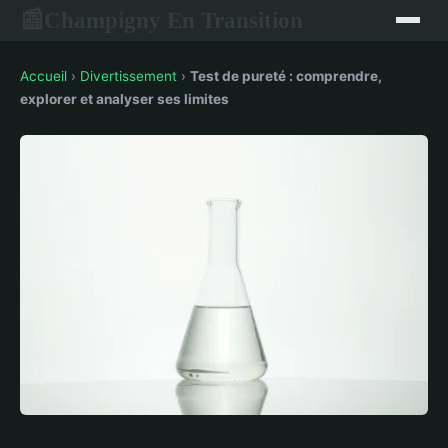
Champigny En Transition
📰
Accueil
›
Divertissement
›
Test de pureté : comprendre,
explorer et analyser ses limites