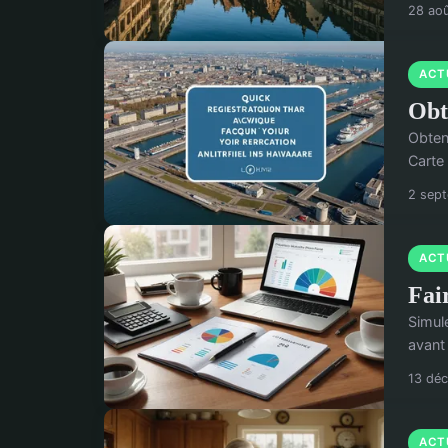
28 ao
ACT
Obt
Obten
Carte
2 sep
ACT
Fai
Simul
avant 
13 dé
ACT