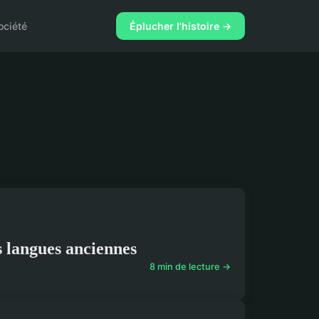
ociété
Éplucher l'histoire →
s langues anciennes
8 min de lecture →