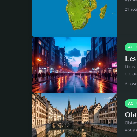
21 ao
ACT
Les 
Dans 
été au
6 nov
ACT
Obt
Obteni
vous d