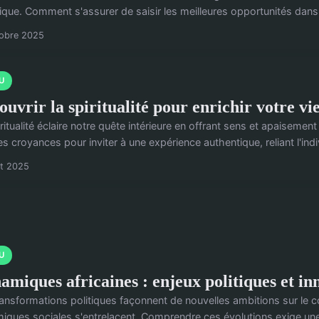
tique. Comment s'assurer de saisir les meilleures opportunités dans
tobre 2025
U
ouvrir la spiritualité pour enrichir votre vi
ritualité éclaire notre quête intérieure en offrant sens et apaisemen
s croyances pour inviter à une expérience authentique, reliant l'indiv
ût 2025
U
amiques africaines : enjeux politiques et inn
ansformations politiques façonnent de nouvelles ambitions sur le con
iques sociales s'entrelacent. Comprendre ces évolutions exige un