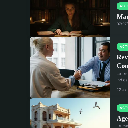
ACT
Mag
07/07
ACT
Rév
Com
La pro
indica
22 avr
ACT
Age
Le ma