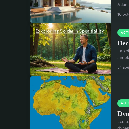
Atlan
16 oc
ACT
Déc
La spi
simple
31 ao
ACT
Dyn
Les tr
dynam