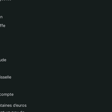
on
ffe
aude
isselle
a compte
ntaines d’euros