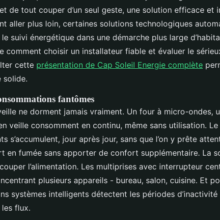
et de tout couper d’un seul geste, une solution efficace et
nt aller plus loin, certaines solutions technologiques autom
t le suivi énergétique dans une démarche plus large d’habit
comment choisir un installateur fiable et évaluer le sérieu
lter cette
présentation de Cap Soleil Energie complète
perm
 solide.
consommations fantômes
veille ne dorment jamais vraiment. Un four à micro-ondes, 
en veille consomment en continu, même sans utilisation. L
s s’accumulent, jour après jour, sans que l’on y prête attenti
art en fumée sans apporter de confort supplémentaire. La so
couper l’alimentation. Les multiprises avec interrupteur cen
centrant plusieurs appareils - bureau, salon, cuisine. Et po
ins systèmes intelligents détectent les périodes d’inactivité
es flux.