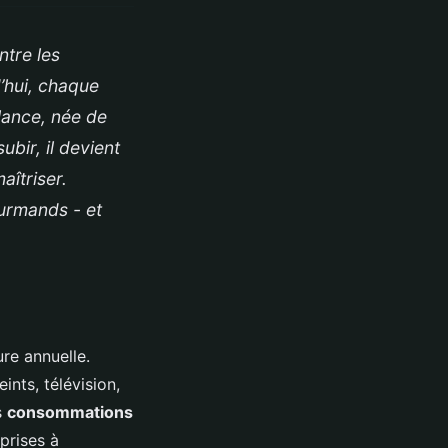
ntre les
’hui, chaque
lance, née de
ubir, il devient
îtriser.
ourmands - et
re annuelle.
ints, télévision,
s
consommations
prises à