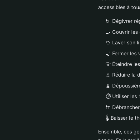
accessibles à tou
🔌 Dégivrer r
🍳 Couvrir les
👕 Laver son l
🌙 Fermer les v
💡 Éteindre le
🚿 Réduire la
🧹 Dépoussiére
⏱️ Utiliser les
🔌 Débrancher 
🌡️ Baisser le
Ensemble, ces ges