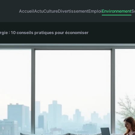
Accueil
Actu
Culture
Divertissement
Emploi
Environnement
S
rgie : 10 conseils pratiques pour économiser