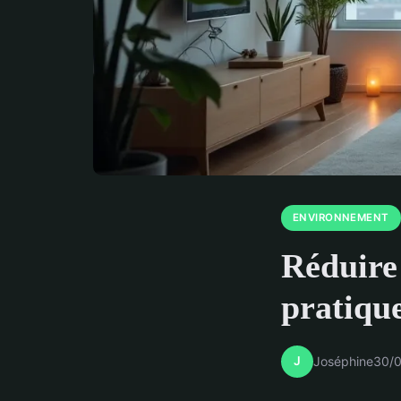
ENVIRONNEMENT
Réduire 
pratiqu
J
Joséphine
30/0