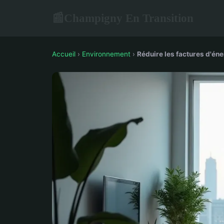
Champigny En Transition
📰
Accueil
›
Environnement
›
Réduire les factures d'éne