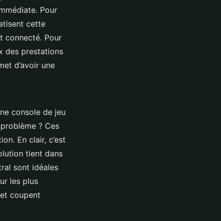
 immédiate. Pour
atisent cette
at connecté. Pour
x des prestations
et d’avoir une
une console de jeu
e problème ? Ces
on. En clair, c’est
lution tient dans
tral sont idéales
ur les plus
 et coupent