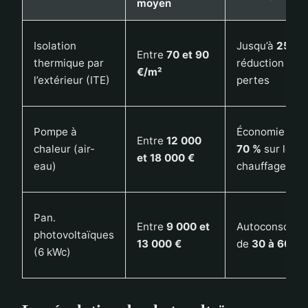
moyen
Isolation
Jusqu’à
25 %
Entre
70 et 90
thermique par
réduction des
€/m²
l’extérieur (ITE)
pertes
Pompe à
Économie de
Entre
12 000
chaleur (air-
70 %
sur le
et 18 000 €
eau)
chauffage
Pan.
Entre
9 000 et
Autoconsomm
photovoltaïques
13 000 €
de
30 à 60 %
(6 kWc)